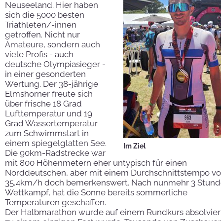
Neuseeland. Hier haben
sich die 5000 besten
Triathleten/-innen
getroffen. Nicht nur
Amateure, sondern auch
viele Profis - auch
deutsche Olympiasieger -
in einer gesonderten
Wertung. Der 38-jährige
Elmshorner freute sich
über frische 18 Grad
Lufttemperatur und 19
Grad Wassertemperatur
zum Schwimmstart in
einem spiegelglatten See.
Im Ziel
Die 90km-Radstrecke war
mit 800 Höhenmetern eher untypisch für einen
Norddeutschen, aber mit einem Durchschnittstempo v
35,4km/h doch bemerkenswert. Nach nunmehr 3 Stun
Wettkampf, hat die Sonne bereits sommerliche
Temperaturen geschaffen.
Der Halbmarathon wurde auf einem Rundkurs absolviert