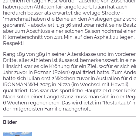
zu einem einzigen Fest wurde. Tausende von Zuschaue
haben jeden Athleten fair angefeuert. Iulian hat auch
hierdurch besser als erwartet die wellige Strecke -
"manchmal haben die Beine an den Anstiegen ganz sch
gebrannt" - absolviert. 1:31:36 sind zwar nicht seine Bestz
aber zum Abschluss einer solchen Saison nochmal eine
Kilometerschnitt von 4:21 Min. auf den Asphalt zu legen,
Respekt!
Rang 189 von 389 in seiner Altersklasse und im vordere
Drittel aller Athleten ist äusserst bemerkenswert. In eine
Hinsicht war es die Krönung für ein Ziel, wofür er sich ei
Jahr zuvor in Poznan (Polen) qualifiziert hatte. Zum And
hatte sich Iulian erst 2 Wochen zuvor in Australien für di
IRONMAN WM 2025 in Nizza (im Wechsel mit Hawaii)
qualifiziert. Das war das sportliche Hauptziel dieser Reise
Nach solch einer Langdistanz muss man sich in der Rege
6 Wochen regenerieren. Das wird jetzt im "Resturlaub" m
der mitgereisten Familie nachgeholt.
Bilder