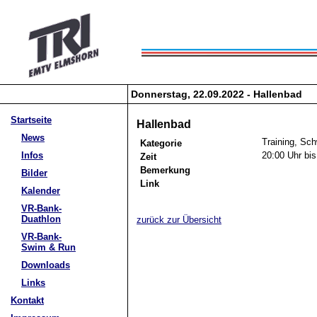
Donnerstag, 22.09.2022 - Hallenbad
Startseite
Hallenbad
News
Training, S
Kategorie
Infos
20:00 Uhr bis
Zeit
Bemerkung
Bilder
Link
Kalender
VR-Bank-
Duathlon
zurück zur Übersicht
VR-Bank-
Swim & Run
Downloads
Links
Kontakt