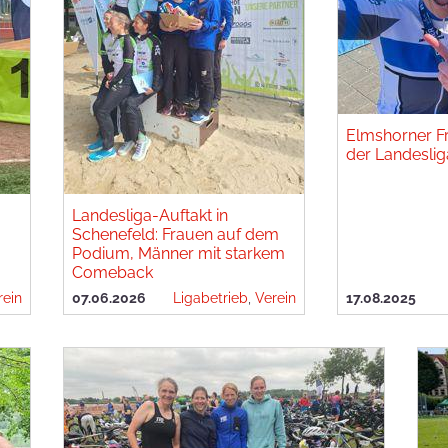
Elmshorner Fr
der Landesliga
Landesliga-Auftakt in
Schenefeld: Frauen auf dem
Podium, Männer mit starkem
Comeback
rein
07.06.2026
Ligabetrieb
,
Verein
17.08.2025